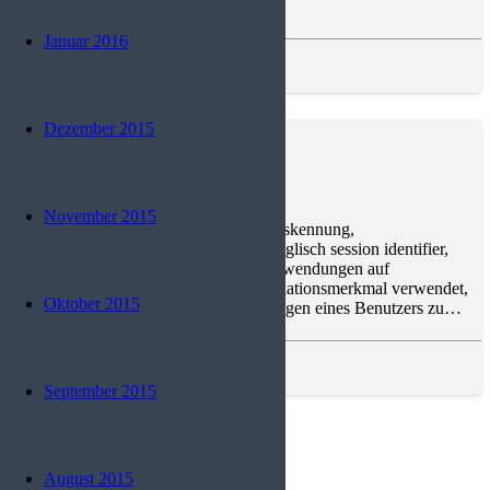
zwischen zwei Personen oder in…
Januar 2016
Software
,
Trends and News
Dezember 2015
Session-ID (Sitzungsbezeichner)
November 2015
Ein Sitzungsbezeichner (auch Sitzungskennung,
Sitzungsnummer oder Sitzungs-ID, englisch session identifier,
kurz englisch session ID) wird bei Anwendungen auf
zustandslosen Protokollen als Identifikationsmerkmal verwendet,
Oktober 2015
um mehrere zusammengehörige Anfragen eines Benutzers zu…
Programmierung
,
Technik
September 2015
Kontakt
August 2015