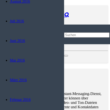
August 2016
Progressive Web App
Juli 2016
Eine Progressive Web App (kurz auch: PWA) ist eine Webseite
mit zahlreichen Charakteristiken einer nativen App. Sie kann
daher auch als Symbiose aus einer responsiven Webseite und
Juni 2016
einer App beschrieben…
Programmierung
,
Trends and News
Mai 2016
WhatsApp
März 2016
WhatsApp ist ein 2009 gegründeter Instant-Messaging-Dienst,
der seit 2014 Facebook gehört. Benutzer können über
Februar 2016
WhatsApp Textnachrichten, Bild-, Video- und Ton-Dateien
sowie Standortinformationen, Dokumente und Kontaktdaten