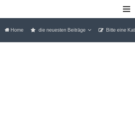
Home
die neuesten Beiträge
Bitte eine Ka
PhoneGap
Betriebssystem
Programmierung
Software
Technik