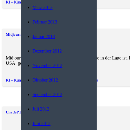
KI - Künstliche Intelligenz
,
Trends and News
März 2013
Februar 2013
Midjourney
Januar 2013
Dezember 2012
Midjourney ist eine Künstliche Intelligenz (KI), die in der Lage i
USA, geschaffen, welches von…
November 2012
Oktober 2012
KI - Künstliche Intelligenz
,
Software
,
Trends and News
September 2012
Juli 2012
ChatGPT
Juni 2012