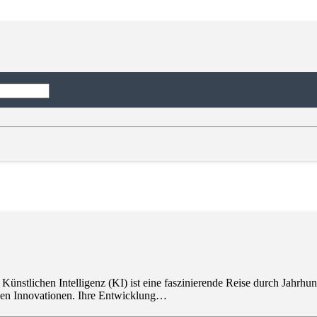
ie Prinzipien der Quantenmechanik, wobei er sich von klassischen Co
 Künstlichen Intelligenz (KI) ist eine faszinierende Reise durch Jahr
hen Innovationen. Ihre Entwicklung…