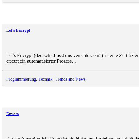
Let’s Encrypt
Let’s Encrypt (deutsch „Lasst uns verschlüsseln“) ist eine Zertifizi
ersetzt ein automatisierter Prozess…
Programmierung
,
Technik
,
Trends and News
Envato
Envato (ursprünglich: Eden) ist ein Netzwerk bestehend aus digita