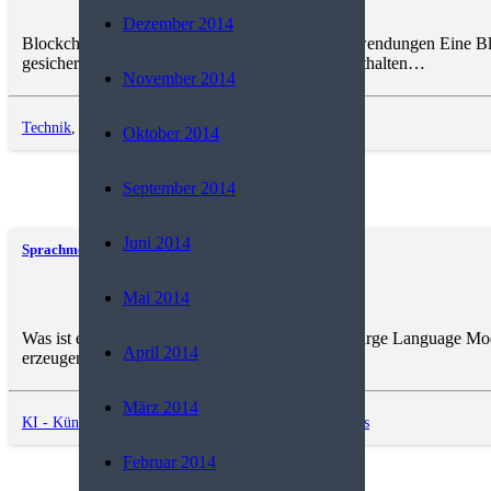
Dezember 2014
Blockchain: Grundlagen, Eigenschaften und Anwendungen Eine Blockc
gesichert, mit einem Zeitstempel versehen und enthalten…
November 2014
Technik
,
Trends and News
Oktober 2014
September 2014
Juni 2014
Sprachmodelle
Mai 2014
Was ist ein großes Sprachmodell (LLM)? Ein „Large Language Mode
April 2014
erzeugen kann. Es…
März 2014
KI - Künstliche Intelligenz
,
Software
,
Trends and News
Februar 2014