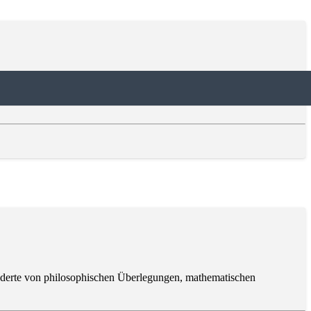
mputern unterscheidet, die mit Bits arbeiten. Während klassische
hunderte von philosophischen Überlegungen, mathematischen