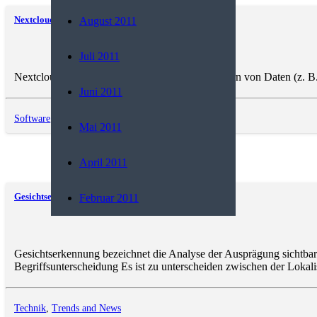
Nextcloud
August 2011
Juli 2011
Nextcloud ist eine freie Software für das Speichern von Daten (z.
Juni 2011
Software
,
Trends and News
Mai 2011
April 2011
Gesichtserkennung
Februar 2011
Gesichtserkennung bezeichnet die Analyse der Ausprägung sichtba
Begriffsunterscheidung Es ist zu unterscheiden zwischen der Lokal
Technik
,
Trends and News