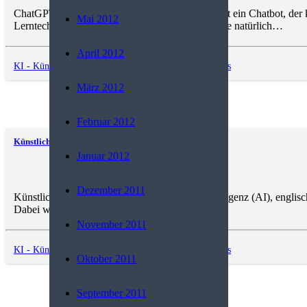
ChatGPT (Generative Pre-trained Transformer) ist ein Chatbot, der 
Mai 2012
Lerntechnologie, um Antworten zu generieren, die natürlich…
April 2012
KI - Künstliche Intelligenz
,
Software
,
Trends and News
März 2012
Februar 2012
Künstliche Intelligenz
Januar 2012
Dezember 2011
Künstliche Intelligenz (KI), auch artifizielle Intelligenz (AI), englis
Dabei wird Intelligenz…
November 2011
KI - Künstliche Intelligenz
,
Software
,
Trends and News
Oktober 2011
September 2011