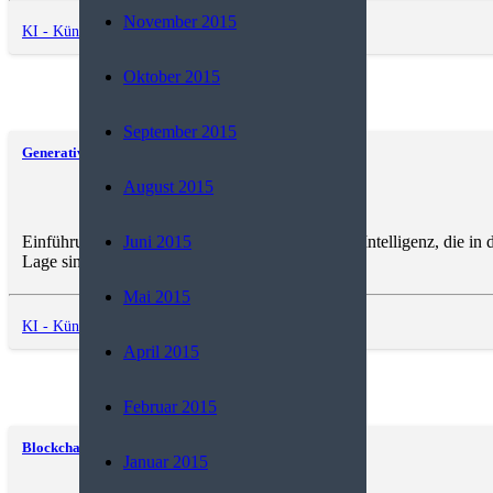
November 2015
KI - Künstliche Intelligenz
,
Trends and News
Oktober 2015
September 2015
Generatives KI-Modell
August 2015
Einführung Generative KI bezeichnet künstliche Intelligenz, die in
Juni 2015
Lage sind, neue…
Mai 2015
KI - Künstliche Intelligenz
,
Trends and News
April 2015
Februar 2015
Blockchain
Januar 2015