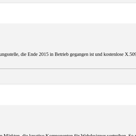
erungsstelle, die Ende 2015 in Betrieb gegangen ist und kostenlose X.50
len Märkten, die kreative Komponenten für Webdesigner vertreiben. So