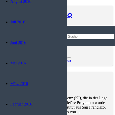
August 2016
Google Gemini (Bard)
Juli 2016
Google Gemini Google Gemini (ehemals Google Bard) ist ein
von Google entwickelter KI-basierter, multimodaler Chatbot. Er
wurde als direkte Reaktion auf den Erfolg von OpenAIs
Juni 2016
ChatGPT entwickelt und im März…
KI - Künstliche Intelligenz
,
Trends and News
Mai 2016
Midjourney
März 2016
Midjourney ist eine Künstliche Intelligenz (KI), die in der Lage
ist, KI-Kunst zu erschaffen. Das proprietäre Programm wurde
Februar 2016
von dem gleichnamigen Forschungsinstitut aus San Francisco,
Kalifornien, USA, geschaffen, welches von…