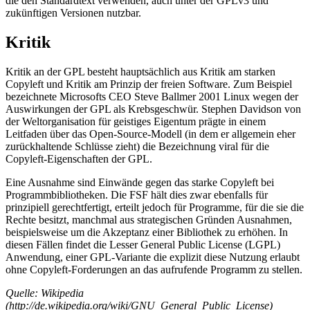
die den Standardtext verwenden, auch unter der GPLv3 und
zukünftigen Versionen nutzbar.
Kritik
Kritik an der GPL besteht hauptsächlich aus Kritik am starken
Copyleft und Kritik am Prinzip der freien Software. Zum Beispiel
bezeichnete Microsofts CEO Steve Ballmer 2001 Linux wegen der
Auswirkungen der GPL als Krebsgeschwür. Stephen Davidson von
der Weltorganisation für geistiges Eigentum prägte in einem
Leitfaden über das Open-Source-Modell (in dem er allgemein eher
zurückhaltende Schlüsse zieht) die Bezeichnung viral für die
Copyleft-Eigenschaften der GPL.
Eine Ausnahme sind Einwände gegen das starke Copyleft bei
Programmbibliotheken. Die FSF hält dies zwar ebenfalls für
prinzipiell gerechtfertigt, erteilt jedoch für Programme, für die sie die
Rechte besitzt, manchmal aus strategischen Gründen Ausnahmen,
beispielsweise um die Akzeptanz einer Bibliothek zu erhöhen. In
diesen Fällen findet die Lesser General Public License (LGPL)
Anwendung, einer GPL-Variante die explizit diese Nutzung erlaubt
ohne Copyleft-Forderungen an das aufrufende Programm zu stellen.
Quelle: Wikipedia
(http://de.wikipedia.org/wiki/GNU_General_Public_License)