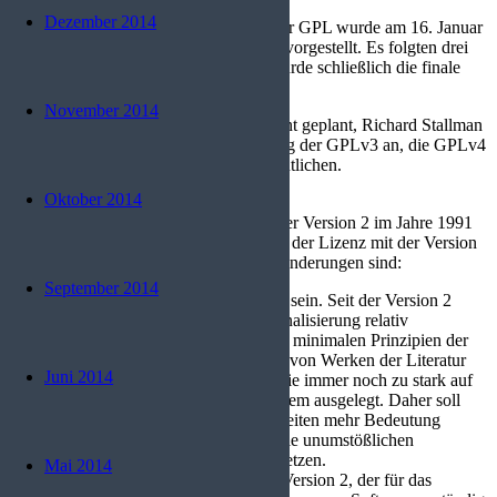
Dezember 2014
Der erste Entwurf der dritten Version der GPL wurde am 16. Januar
2006 der Öffentlichkeit zur Diskussion vorgestellt. Es folgten drei
weitere Entwürfe. Am 29. Juni 2007 wurde schließlich die finale
Version der GPL 3 publiziert.
November 2014
Die vierte Version der GPL ist noch nicht geplant, Richard Stallman
kündigte jedoch bei der Veröffentlichung der GPLv3 an, die GPLv4
innerhalb dieses Jahrzehntes zu veröffentlichen.
Oktober 2014
GPL Version 3
Sechzehn Jahre nach dem Erscheinen der Version 2 im Jahre 1991
erfolgte am 29. Juni 2007 eine Revision der Lizenz mit der Version
3. Einige der größten und wichtigsten Änderungen sind:
September 2014
Die GPL soll eine globale Lizenz sein. Seit der Version 2
unterstützt sie zwar die Internationalisierung relativ
erfolgreich, indem sie sich auf die minimalen Prinzipien der
Berner Übereinkunft zum Schutz von Werken der Literatur
Juni 2014
und Kunst stützte, trotzdem war sie immer noch zu stark auf
das US-amerikanische Rechtssystem ausgelegt. Daher soll
nationalen rechtlichen Besonderheiten mehr Bedeutung
eingeräumt werden, ohne dabei die unumstößlichen
Grundprinzipien der GPL zu verletzen.
Mai 2014
Für den Paragraphen 3 der GPL Version 2, der für das