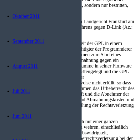
Bedingungen der GPL nicht angegriffen, sondern nur bestritten,
überhaupt der richtige Beklagte zu sein.
Oktober 2011
Am 6. September 2006 war die GPL am Landgericht Frankfurt am
Main erfolgreich Bestandteil eines Verfahrens gegen D-Link (Az.:
2-6 O 224/06).
September 2011
Am 4. Oktober 2006 wurde die Gültigkeit der GPL in einem
weiteren Urteil bestätigt. Ein Bevollmächtigter der Programmierer
von drei GPL-lizenzierten Hilfsprogrammen zum Start eines
Betriebssystemkerns zog nach einer Abmahnung gegen ein
Unternehmen vor Gericht, das die Programme in seiner Firmware
August 2011
verwendet hatte, ohne ihren Quellcode offengelegt und die GPL
beigelegt zu haben. Die Ansprüche in der
Unterlassungsaufforderung wurden teilweise nicht erfüllt, so dass
das Gericht entschied, dass das Unternehmen das Urheberrecht des
Juli 2011
Klägers verletzt hatte und somit Herkunft und die Abnehmer der
Firmware nennen sowie die Gerichts- und Abmahnungskosten und
die Kosten für den Aufwand zur Feststellung der Rechtsverletzung
tragen musste.
Juni 2011
Die Beklagten hatten dabei versucht, sich mit einer ganzen
Bandbreite von üblichen Argumenten zu wehren, einschließlich
Ungültigkeit der GPL wegen Wettbewerbswidrigkeit,
Beweisverwertungsverbot wegen Urheberrechtsverletzung bei der