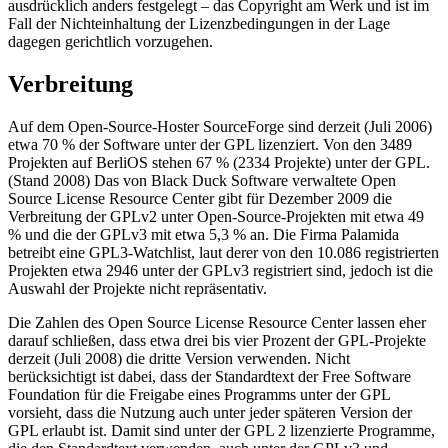
ausdrücklich anders festgelegt – das Copyright am Werk und ist im
Fall der Nichteinhaltung der Lizenzbedingungen in der Lage
dagegen gerichtlich vorzugehen.
Verbreitung
Auf dem Open-Source-Hoster SourceForge sind derzeit (Juli 2006)
etwa 70 % der Software unter der GPL lizenziert. Von den 3489
Projekten auf BerliOS stehen 67 % (2334 Projekte) unter der GPL.
(Stand 2008) Das von Black Duck Software verwaltete Open
Source License Resource Center gibt für Dezember 2009 die
Verbreitung der GPLv2 unter Open-Source-Projekten mit etwa 49
% und die der GPLv3 mit etwa 5,3 % an. Die Firma Palamida
betreibt eine GPL3-Watchlist, laut derer von den 10.086 registrierten
Projekten etwa 2946 unter der GPLv3 registriert sind, jedoch ist die
Auswahl der Projekte nicht repräsentativ.
Die Zahlen des Open Source License Resource Center lassen eher
darauf schließen, dass etwa drei bis vier Prozent der GPL-Projekte
derzeit (Juli 2008) die dritte Version verwenden. Nicht
berücksichtigt ist dabei, dass der Standardtext der Free Software
Foundation für die Freigabe eines Programms unter der GPL
vorsieht, dass die Nutzung auch unter jeder späteren Version der
GPL erlaubt ist. Damit sind unter der GPL 2 lizenzierte Programme,