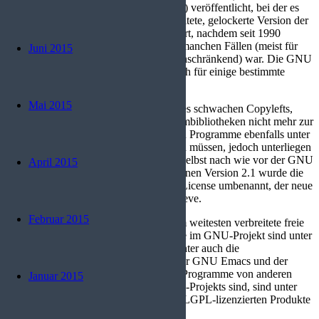
Versionsnummer 2.0 (GNU LGPL v2.0) veröffentlicht, bei der es
sich um eine von der GNU GPL abgeleitete, gelockerte Version der
GNU GPL handelt. Sie wurde eingeführt, nachdem seit 1990
deutlich wurde, dass die GNU GPL in manchen Fällen (meist für
Juni 2015
Programmbibliotheken) zu restriktiv (einschränkend) war. Die GNU
LGPLv2 (Juni 1991) wurde ursprünglich für einige bestimmte
Bibliotheken entworfen.
Mai 2015
Die Lizenz verwirklicht das Modell eines schwachen Copylefts,
wobei zwar darunter stehende Programmbibliotheken nicht mehr zur
Folge haben, dass die sie verwendenden Programme ebenfalls unter
gleichen Bedingungen lizenziert werden müssen, jedoch unterliegen
Weiterentwicklungen der Bibliotheken selbst nach wie vor der GNU
April 2015
LGPL. Mit der im Februar 1999 erschienen Version 2.1 wurde die
Lizenz in GNU Lesser General Public License umbenannt, der neue
Name war ein Vorschlag von Georg Greve.
Februar 2015
Seit ihrer Einführung ist die GPL die am weitesten verbreitete freie
Softwarelizenz. Die meisten Programme im GNU-Projekt sind unter
der GPL und der LGPL lizenziert, darunter auch die
Compilersammlung GCC, der Texteditor GNU Emacs und der
GNOME Desktop. Auch viele weitere Programme von anderen
Januar 2015
Autoren, die nicht Bestandteil des GNU-Projekts sind, sind unter
der GPL lizenziert. Außerdem sind alle LGPL-lizenzierten Produkte
auch unter der GPL lizenziert.