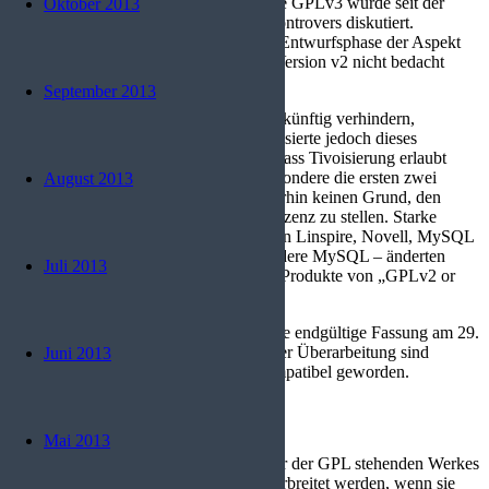
zukünftige Publikation zu erreichen. Die GPLv3 wurde seit der
Oktober 2013
Veröffentlichung des ersten Entwurfs kontrovers diskutiert.
Kontrovers diskutiert wurde u.a. in der Entwurfsphase der Aspekt
der Tivoisierung der in der vorherigen Version v2 nicht bedacht
worden war.
September 2013
Der FSF-Vorschlag soll Tivoisierung zukünftig verhindern,
Linuxkernelinitiator Linus Torvalds kritisierte jedoch dieses
Vorgehen und vertrat den Standpunkt, dass Tivoisierung erlaubt
bleiben sollte. Torvalds kritisierte insbesondere die ersten zwei
August 2013
Entwürfe äußerst scharf und sieht weiterhin keinen Grund, den
Linux-Kernel unter diese Version der Lizenz zu stellen. Starke
Kritik gab es auch von Seiten der Firmen Linspire, Novell, MySQL
und anderen. Einige Firmen – insbesondere MySQL – änderten
Juli 2013
daraufhin die Lizenzformulierung ihrer Produkte von „GPLv2 or
later“ zu „GPLv2 only“.
Nach drei weiteren Entwürfen wurde die endgültige Fassung am 29.
Juni 2007 publiziert. Als Nebeneffekt der Überarbeitung sind
Juni 2013
mehrere zusätzliche Lizenzen GPL-kompatibel geworden.
Copyleft-Prinzip
Mai 2013
Alle abgeleiteten Programme eines unter der GPL stehenden Werkes
dürfen von Lizenznehmern nur dann verbreitet werden, wenn sie