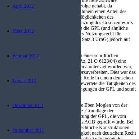
kann. Theoretisch hätte das für Händler, die freie Software
verkaufen, eine Rechtsunsicherheit zur Folge gehabt, da
April 2012
Programmierer möglicherweise im Nachhinein einen Anteil des
Erlöses hätten verlangen können, was Möglichkeiten des
Missbrauchs eröffnet hätte. Mit der Ergänzung des Gesetzentwurfs
um die sogenannte Linux-Klausel wurde die GPL (und ähnliche
März 2012
Lizenzen, die „unentgeltlich ein einfaches Nutzungsrecht für
jedermann einräumen“, vgl. § 32 Abs. 3 Satz 3 UrhG) jedoch auf
eine sichere rechtliche Basis gestellt.
Das Landgericht München I bestätigte in einer schriftlichen
Februar 2012
Urteilsbegründung vom 19. Mai 2004 (Az. 21 O 6123/04) eine
einstweilige Verfügung, mit der einer Firma untersagt worden war,
Netfilter ohne Einhaltung der GPL weiterzuverbreiten. Dies war das
erste Mal, dass die GPL eine signifikante Rolle in einem deutschen
Januar 2012
Gerichtsverfahren spielte. Das Gericht bewertete die Tätigkeiten des
Beklagten als Missachtung einiger Bedingungen der GPL und somit
als Urheberrechtsverletzung.
Dies entsprach genau den Prognosen, die Eben Moglen von der
Dezember 2011
FSF für solche Fälle zuvor gemacht hatte. Grundlage der
Entscheidung war die deutsche Übersetzung der GPL, die vom
Gericht ansatzweise auf die Gültigkeit als AGB geprüft wurde. Bei
manchen Klauseln waren komplizierte rechtliche Konstruktionen
November 2011
bzw. Auslegungen nötig, um die Zulässigkeit nach deutschem Recht
zu erreichen. Die gegnerische Partei hatte die Zulässigkeit der