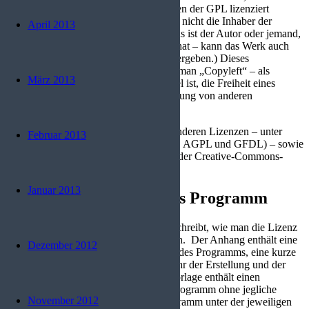
von diesen ebenfalls zu den Bedingungen der GPL lizenziert
werden. Dies betrifft nur Lizenznehmer, nicht die Inhaber der
April 2013
Rechte. (Der Halter des Copyrights – das ist der Autor oder jemand,
dem der Autor seine Rechte abgetreten hat – kann das Werk auch
unter beliebigen anderen Lizenzen weitergeben.) Dieses
Schutzverfahren benannte Richard Stallman „Copyleft“ – als
März 2013
Anspielung auf das Wort Copyright. Ziel ist, die Freiheit eines
Programmes auch in der Weiterentwicklung von anderen
sicherzustellen.
Dieses Prinzip findet sich auch in den anderen Lizenzen – unter
Februar 2013
anderem in den GNU-Lizenzen (LGPL, AGPL und GFDL) – sowie
als „Share Alike“ bezeichnet in einigen der Creative-Commons-
Lizenzen.
Januar 2013
Anwendung auf ein neues Programm
Die GPL enthält einen Anhang, der beschreibt, wie man die Lizenz
auf ein neues Programm anwenden kann. Der Anhang enthält eine
Dezember 2012
Standardvorlage, in die noch der Name des Programms, eine kurze
Beschreibung dessen, was es tut, das Jahr der Erstellung und der
Name des Autors einzufügen ist. Die Vorlage enthält einen
Haftungshinweis, der warnt, dass das Programm ohne jegliche
November 2012
Garantie kommt. Sie lizenziert das Programm unter der jeweiligen