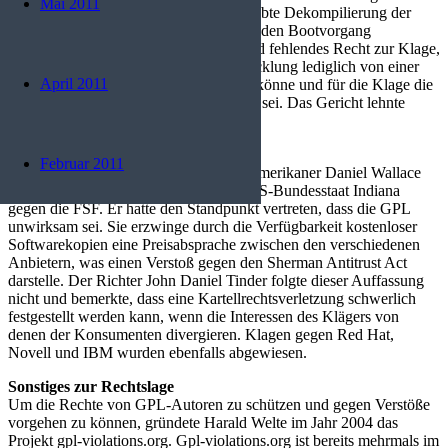
Mai 2011
Feststellung des Verstoßes (d. h. unerlaubte Dekompilierung der
Firmware – der Kläger hatte jedoch nur den Bootvorgang
beobachtet), Erschöpfungsgrundsatz und fehlendes Recht zur Klage,
da im Rahmen der Open-Source-Entwicklung lediglich von einer
April 2011
Miturheberschaft ausgegangen werden könne und für die Klage die
Zustimmung der anderen Urheber nötig sei. Das Gericht lehnte
diese Argumente jedoch alle ab.
USA
Februar 2011
Am 21. März 2006 scheiterte der US-Amerikaner Daniel Wallace
mit einer Klage am Bezirksgericht im US-Bundesstaat Indiana
gegen die FSF. Er hatte den Standpunkt vertreten, dass die GPL
unwirksam sei. Sie erzwinge durch die Verfügbarkeit kostenloser
Softwarekopien eine Preisabsprache zwischen den verschiedenen
Anbietern, was einen Verstoß gegen den Sherman Antitrust Act
darstelle. Der Richter John Daniel Tinder folgte dieser Auffassung
nicht und bemerkte, dass eine Kartellrechtsverletzung schwerlich
festgestellt werden kann, wenn die Interessen des Klägers von
denen der Konsumenten divergieren. Klagen gegen Red Hat,
Novell und IBM wurden ebenfalls abgewiesen.
Sonstiges zur Rechtslage
Um die Rechte von GPL-Autoren zu schützen und gegen Verstöße
vorgehen zu können, gründete Harald Welte im Jahr 2004 das
Projekt gpl-violations.org. Gpl-violations.org ist bereits mehrmals im