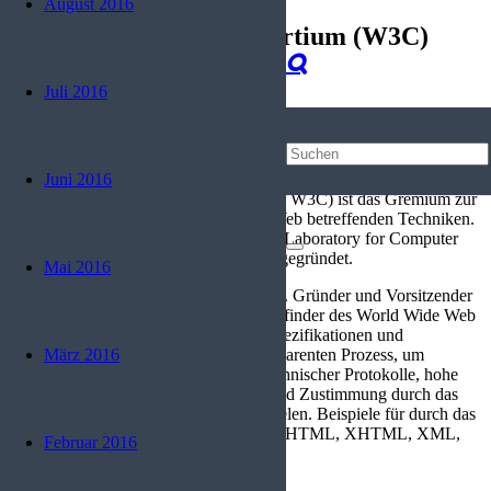
August 2016
World Wide Web Consortium (W3C)
Start
Juli 2016
Programmierung
World Wide Web Consortium (W3C)
Juni 2016
Das World Wide Web Consortium (kurz W3C) ist das Gremium zur
Standardisierung der das World Wide Web betreffenden Techniken.
Es wurde am 1. Oktober 1994 am MIT Laboratory for Computer
Science in Cambridge (Massachusetts) gegründet.
Mai 2016
Das W3C ist eine Mitgliedsorganisation. Gründer und Vorsitzender
ist Tim Berners-Lee, der auch als der Erfinder des World Wide Web
gilt. Das W3C entwickelt technische Spezifikationen und
Richtlinien in einem ausgereiften, transparenten Prozess, um
März 2016
maximalen Konsens über den Inhalt technischer Protokolle, hohe
technische und redaktionelle Qualität und Zustimmung durch das
W3C und seine Anhängerschaft zu erzielen. Beispiele für durch das
W3C standardisierte Technologien sind HTML, XHTML, XML,
Februar 2016
RDF, OWL, CSS, SVG und WCAG.