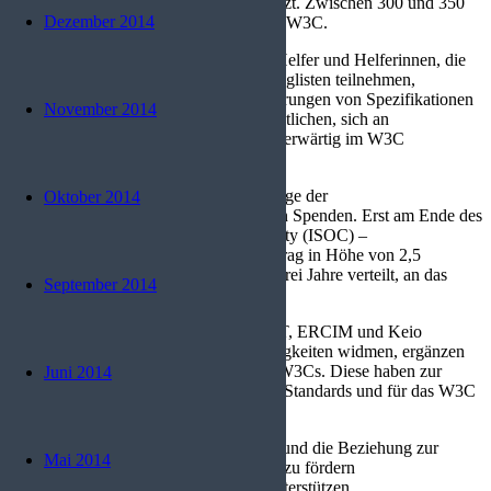
seine Mitgliederorganisationen unterstützt. Zwischen 300 und 350
Dezember 2014
Organisationen sind derzeit Mitglied im W3C.
Hinzu kommen die vielen freiwilligen Helfer und Helferinnen, die
an den Diskussionsprozessen der Mailinglisten teilnehmen,
Empfehlungen übersetzen, Implementierungen von Spezifikationen
November 2014
schreiben und als Open Source veröffentlichen, sich an
Arbeitsgruppen beteiligen oder sich anderwärtig im W3C
engagieren.
Das W3C finanziert sich über die Beiträge der
Oktober 2014
Mitgliedsorganisationen und freiwilligen Spenden. Erst am Ende des
Jahres 2009 bestätigte die Internet Society (ISOC) –
Dachorganisation der IETF – einen Betrag in Höhe von 2,5
Millionen US-Dollar, auf die nächsten drei Jahre verteilt, an das
September 2014
W3C zu spenden.
Neben den drei Hostorganisationen MIT, ERCIM und Keio
University, die sich administrativen Tätigkeiten widmen, ergänzen
weltweit verteilte Büros die Arbeit des W3Cs. Diese haben zur
Juni 2014
Aufgabe einerseits das Bewusstsein für Standards und für das W3C
zu wecken und andererseits:
Interessengruppen anzusprechen und die Beziehung zur
Mai 2014
regionalen Politik und Wirtschaft zu fördern
Regionale W3C-Mitglieder zu unterstützen