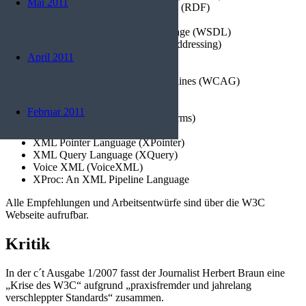
Mai 2011
Resource Description Framework (RDF)
SOAP (SOAP)
Web Services Description Language (WSDL)
Web Services Addressing (WS-Addressing)
Web Services Policy (WS-Policy)
April 2011
Document Object Model (DOM)
Web Content Accessibility Guidelines (WCAG)
Web Ontology Language (OWL)
XML Path Language (XPath)
Februar 2011
XML Powered Web Forms (XForms)
XML Link Language (XLink)
XML Pointer Language (XPointer)
XML Query Language (XQuery)
Voice XML (VoiceXML)
XProc: An XML Pipeline Language
Alle Empfehlungen und Arbeitsentwürfe sind über die W3C
Webseite aufrufbar.
Kritik
In der c´t Ausgabe 1/2007 fasst der Journalist Herbert Braun eine
„Krise des W3C“ aufgrund „praxisfremder und jahrelang
verschleppter Standards“ zusammen.