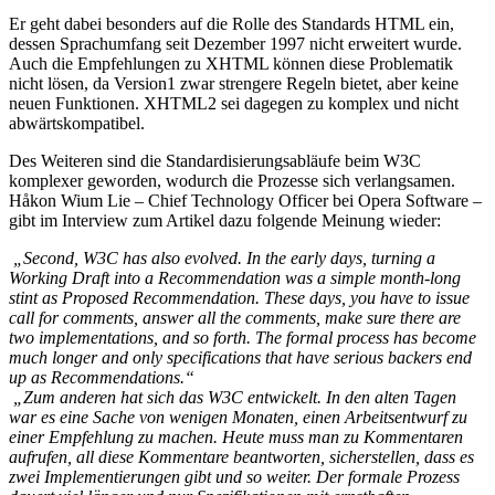
Er geht dabei besonders auf die Rolle des Standards HTML ein,
dessen Sprachumfang seit Dezember 1997 nicht erweitert wurde.
Auch die Empfehlungen zu XHTML können diese Problematik
nicht lösen, da Version1 zwar strengere Regeln bietet, aber keine
neuen Funktionen. XHTML2 sei dagegen zu komplex und nicht
abwärtskompatibel.
Des Weiteren sind die Standardisierungsabläufe beim W3C
komplexer geworden, wodurch die Prozesse sich verlangsamen.
Håkon Wium Lie – Chief Technology Officer bei Opera Software –
gibt im Interview zum Artikel dazu folgende Meinung wieder:
„Second, W3C has also evolved. In the early days, turning a
Working Draft into a Recommendation was a simple month-long
stint as Proposed Recommendation. These days, you have to issue
call for comments, answer all the comments, make sure there are
two implementations, and so forth. The formal process has become
much longer and only specifications that have serious backers end
up as Recommendations.“
„Zum anderen hat sich das W3C entwickelt. In den alten Tagen
war es eine Sache von wenigen Monaten, einen Arbeitsentwurf zu
einer Empfehlung zu machen. Heute muss man zu Kommentaren
aufrufen, all diese Kommentare beantworten, sicherstellen, dass es
zwei Implementierungen gibt und so weiter. Der formale Prozess