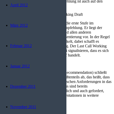
Entwicklungsprozess bis zu einer Empfehlung ist auch auf den
April 2012
Seiten des W3C dokumentiert.
Working Draft und Last Call Working Draft
Der Arbeitsentwurf (Working Draft) ist die erste Stufe im
März 2012
Standardisierungsprozess einer W3C-Empfehlung. Er liegt der
Öffentlichkeit, den W3C-Mitgliedern und allen anderen
interessierten Organisationen zur Kommentierung vor. In der Regel
werden mehrere Arbeitsentwürfe entwickelt, dabei schafft es
Februar 2012
allerdings nicht jeder bis zur Empfehlung. Der Last Call Working
Draft (deutsch letzter Aufruf) soll hierbei signalisieren, dass es sich
um den geplanten letzten Arbeitsentwurf handelt.
Candidate Recommendation
Januar 2012
Der Empfehlungskandidat (Candidate Recommendation) schließt
die eigentliche Arbeit am Dokument größtenteils ab, das heißt, dass
die betreuende Arbeitsgruppe alle technischen Anforderungen in das
Dokument integriert hat. In diesem Status sind bereits
Dezember 2011
Implementationen der Technologie möglich und auch gefordert,
wobei die Erfahrungen aus den Implementationen in weitere
Dokumente einfließen.
November 2011
Proposed Recommendation