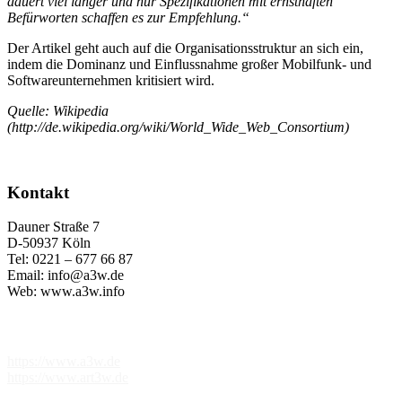
dauert viel länger und nur Spezifikationen mit ernsthaften
Befürworten schaffen es zur Empfehlung.“
Der Artikel geht auch auf die Organisationsstruktur an sich ein,
indem die Dominanz und Einflussnahme großer Mobilfunk- und
Softwareunternehmen kritisiert wird.
Quelle: Wikipedia
(http://de.wikipedia.org/wiki/World_Wide_Web_Consortium)
Kontakt
Dauner Straße 7
D-50937 Köln
Tel: 0221 – 677 66 87
Email: info@a3w.de
Web: www.a3w.info
Partnerlinks
https://www.a3w.de
https://www.art3w.de