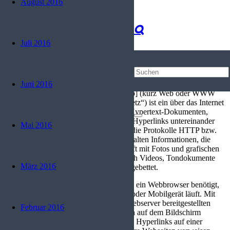
August 2016
World Wide Web
Start
Juli 2016
Technik
World Wide Web
Juni 2016
Das World Wide Web [ˌwɜːldˌwaɪdˈwɛb] (kurz Web oder WWW
aus dem Englischen für: „Weltweites Netz“) ist ein über das Internet
abrufbares System von elektronischen Hypertext-Dokumenten,
sogenannten Webseiten. Sie sind durch Hyperlinks untereinander
Mai 2016
verknüpft und werden im Internet über die Protokolle HTTP bzw.
HTTPS übertragen.
Die Webseiten enthalten Informationen, die
meist in Form von Text vorliegen, der oft mit Fotos und grafischen
Elementen illustriert ist. Häufig sind auch Videos, Tondokumente
März 2016
oder Musikstücke in den Webseiten eingebettet.
Zur Nutzung des World Wide Web wird ein Webbrowser benötigt,
der üblicherweise auf einem Computer oder Mobilgerät läuft. Mit
ihm kann der Benutzer die auf einem Webserver bereitgestellten
Februar 2016
Webseiten-Daten herunterladen und sich auf dem Bildschirm
anzeigen lassen. Der Benutzer kann den Hyperlinks auf einer