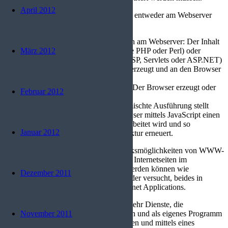
April 2012
Dynamische Webanwendungen werden entweder am Webserver
oder direkt im Browser ausgeführt.
Ausführen von Webanwendungen am Webserver: Der Inhalt
März 2012
wird durch in Skriptsprachen (wie PHP oder Perl) oder
kompilierte Anwendungen (wie JSP, Servlets oder ASP.NET)
geschriebene Webanwendungen erzeugt und an den Browser
geliefert.
Dynamische Websites am Client: Der Browser erzeugt oder
Februar 2012
ändert Inhalt mittels JavaScript.
Gemischte Ausführung: Eine gemischte Ausführung stellt
AJAX dar – hier sendet der Browser mittels JavaScript einen
Request, der vom Webserver bearbeitet wird und so
Januar 2012
dynamisch Teile der HTML-Struktur erneuert.
Nachteilig sind die begrenzten Ausdrucksmöglichkeiten von WWW-
Seiten, so dass Programme in Form von Internetseiten im
Allgemeinen nicht so einfach bedient werden können wie
Dezember 2011
konventionelle Programme. Ein Trend, der versucht, beides in
Einklang zu bekommen, sind Rich Internet Applications.
Zurzeit ist zu beobachten, dass immer mehr Dienste, die
November 2011
ursprünglich vom WWW getrennt waren und als eigenes Programm
liefen, über das WWW angeboten werden und mittels eines