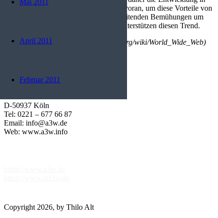
Mai 2011
die Richtung XHTML/XML und CSS voran, um diese Vorteile von
HTML wiederzuerlangen. Die fortschreitenden Bemühungen um
die Barrierefreiheit von Internetseiten unterstützen diesen Trend.
April 2011
Quelle: Wikipedia (http://de.wikipedia.org/wiki/World_Wide_Web)
Kontakt
Februar 2011
Dauner Straße 7
D-50937 Köln
Tel: 0221 – 677 66 87
Email: info@a3w.de
Web: www.a3w.info
Partnerlinks
https://www.a3w.de
https://www.art3w.de
Copyright 2026, by Thilo Alt