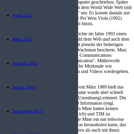
es im Herbst 1990 auf einem NeXT-Computer geschrieben. Später
benannte er es – um Verwechslungen mit dem World Wide Web (mit
Leerzeichen) zu vermeiden – in „Nexus“ um. Es konnte damals nur
April 2014
Text anzeigen, aber spätere Browser wie Pei Weis Viola (1992)
fügten die Fähigkeit Grafiken anzuzeigen hinzu.
Marc Andreessen vom NCSA veröffentlichte im Jahre 1993 einen
Browser namens „Mosaic für X“, der bald dem Web und auch dem
März 2014
gesamten Internet ungekannte Popularität jenseits der bisherigen
Nutzerkreise und ein explosionsartiges Wachstum bescherte. Marc
Andreessen gründete die Firma „Mosaic Communications
Corporation“, später „Netscape Communication“. Mittlerweile
Februar 2014
können moderne Browser auch zusätzliche Merkmale wie
dynamische Inhalte, Musik, Animationen und Videos wiedergeben.
Der Name
In Berners-Lees erstem Projektentwurf vom März 1989 hieß das
Januar 2014
Web noch Mesh (engl. Geflecht). Der Name wurde aber schnell
verworfen, da er zu sehr an Mess (engl. Unordnung) erinnert. Die
folgenden Benennungsversuche Mine of Information (engl.
Informations-Mine) oder The Information Mine hatten keinen
Dezember 2013
Bestand, da die Abkürzungen MOI (frz. ich) und TIM zu
egozentrisch wirkten. Außerdem war eine Mine ein nur teilweise
geeignetes Bild, da man aus ihr bloß etwas herausholen kann, das
Web dagegen sowohl Informationen liefern als auch mit ihnen